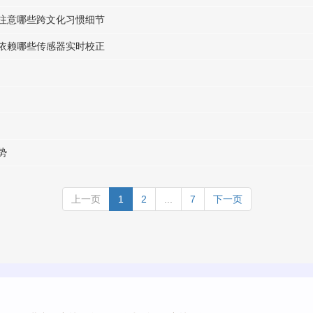
注意哪些跨文化习惯细节
依赖哪些传感器实时校正
势
上一页
1
2
...
7
下一页