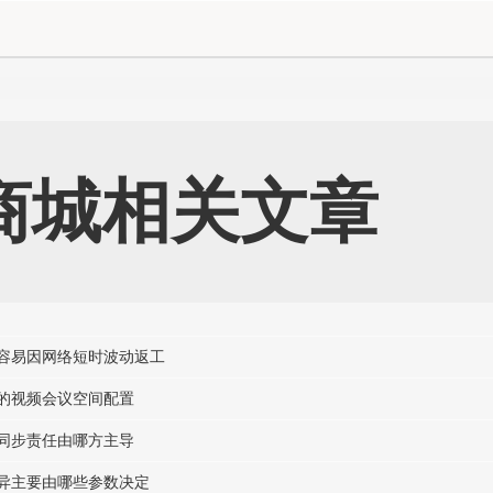
商城相关文章
容易因网络短时波动返工
的视频会议空间配置
同步责任由哪方主导
异主要由哪些参数决定